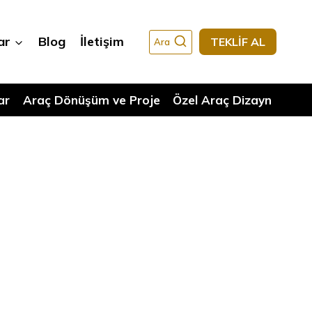
ar
Blog
İletişim
TEKLİF AL
Ara
ar
Araç Dönüşüm ve Proje
Özel Araç Dizayn